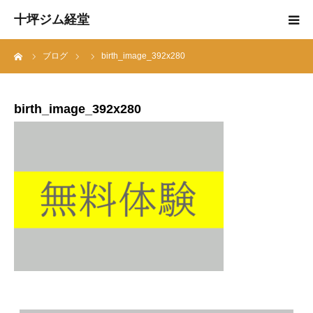
十坪ジム経堂
ーム
ブログ
birth_image_392x280
トップページ
十坪ジムとは
birth_image_392x280
About training
会費・休日・時間割
スタッフ紹介
体験・お問い合わせ
会員様の声